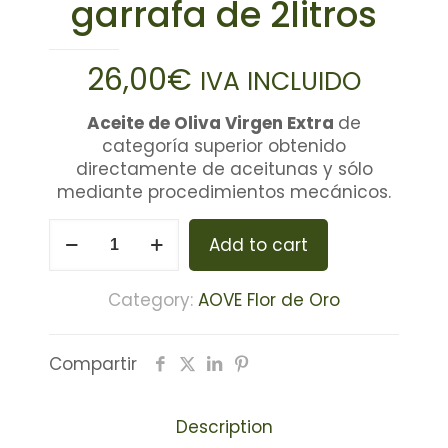
garrafa de 2litros
26,00
€
IVA INCLUIDO
Aceite de Oliva Virgen Extra
de
categoría superior obtenido
directamente de aceitunas y sólo
mediante procedimientos mecánicos.
aceite
Add to cart
de
oliva
Category:
AOVE Flor de Oro
virgen
extra
Compartir
verde
cosecha
Description
25/26,